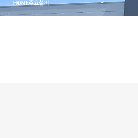
HOME
주요설비