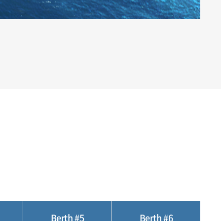
Berth #5
Berth #6