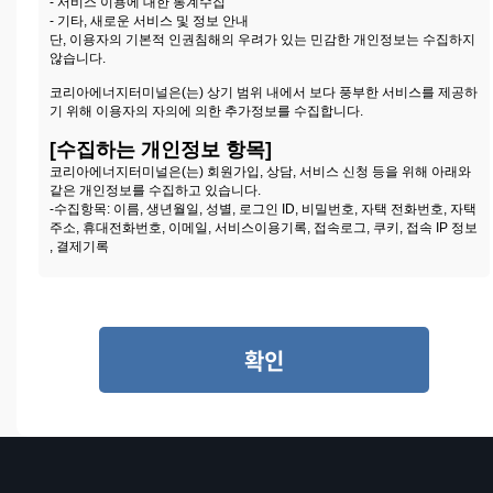
- 서비스 이용에 대한 통계수집
- 기타, 새로운 서비스 및 정보 안내
단, 이용자의 기본적 인권침해의 우려가 있는 민감한 개인정보는 수집하지
않습니다.
코리아에너지터미널은(는) 상기 범위 내에서 보다 풍부한 서비스를 제공하
기 위해 이용자의 자의에 의한 추가정보를 수집합니다.
[수집하는 개인정보 항목]
코리아에너지터미널은(는) 회원가입, 상담, 서비스 신청 등을 위해 아래와
같은 개인정보를 수집하고 있습니다.
-수집항목: 이름, 생년월일, 성별, 로그인 ID, 비밀번호, 자택 전화번호, 자택
주소, 휴대전화번호, 이메일, 서비스이용기록, 접속로그, 쿠키, 접속 IP 정보
, 결제기록
-개인정보 수집방법: 홈페이지(회원가입, 게시판, 온라인상담, 온라인예약
등)
[쿠키에 의한 개인정보 수집]
코리아에너지터미널은(는) 귀하에 대한 정보를 저장하고 수시로 찾아내는
확인
'쿠키 (cookie)' 를 사용합니다. 쿠키는 웹사이트가 귀하의 컴퓨터 브라우저
(넷스케이프, 인터넷 익스플로러 등)로 전송하는 소량의 정보입니다.
귀하가 웹사이트에 접속을 하면 코리아에너지터미널 웹서버는 귀하의 브
라우저에 있는 쿠키의 내용을 읽고, 귀하의 추가정보를 귀하의 컴퓨터에서
찾아 접속에 따른 아이디 등의 추가 입력없이 서비스를 제공할 수 있습니
다.
쿠키는 귀하의 컴퓨터는 식별하지만 귀하를 개인적으로 식별하지는 않습